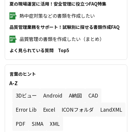
夏の現場運営に活用！安全管理に役立つFAQ特集
熱中症対策などの書類を作成したい
品質管理業務をサポート！試験別に探せる書類作成FAQ
品質管理の書類を作成したい（まとめ）
よく見られている質問 Top5
【デキスパート基本部】PCにデキスパートのソ
フトをインストールしたい
言葉のヒント
【情報共有システム RevSIGN】ログインしたい
A-Z
【KSデータバンク】KSデータバンクをインス
3Dビュー
Android
A納図
CAD
トールしたい
Error Lib
Excel
ICONフォルダ
LandXML
【電子納品支援システム】電子納品の成果品を
作成したい（地域別まとめページ）
PDF
SIMA
XML
【SiTECH 3D】3D施工データ作成の基本操作