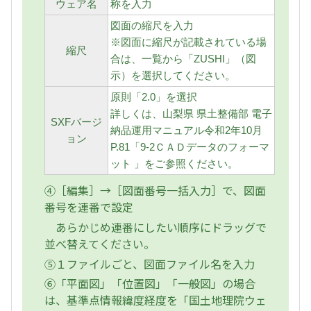
ウェア名
称を入力
図面の縮尺を入力
※図面に縮尺が記載されている場
縮尺
合は、一覧から「ZUSHI」（図
示）を選択してください。
原則「2.0」を選択
詳しくは、山梨県 県土整備部 電子
SXFバージ
納品運用マニュアル令和2年10月
ョン
P.81「9-2ＣＡＤデータのフォーマ
ット 」をご参照ください。
④［編集］→［図面番号一括入力］で、図面
番号を連番で設定
あらかじめ連番にしたい順序にドラッグで
並べ替えてください。
⑤１ファイルごと、図面ファイル名を入力
⑥「平面図」「位置図」「一般図」の場合
は、基準点情報緯度経度を「国土地理院ウェ