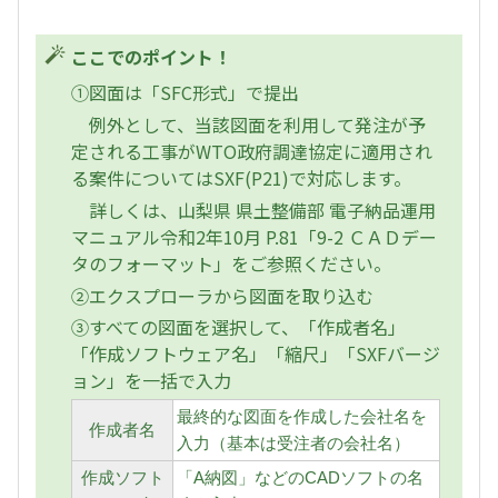
ここでのポイント！
①図面は「SFC形式」で提出
例外として、当該図面を利用して発注が予
定される工事がWTO政府調達協定に適用され
る案件についてはSXF(P21)で対応します。
詳しくは、山梨県 県土整備部 電子納品運用
マニュアル令和2年10月 P.81「9-2 ＣＡＤデー
タのフォーマット」をご参照ください。
②エクスプローラから図面を取り込む
③すべての図面を選択して、「作成者名」
「作成ソフトウェア名」「縮尺」「SXFバージ
ョン」を一括で入力
最終的な図面を作成した会社名を
作成者名
入力（基本は受注者の会社名）
作成ソフト
「A納図」などのCADソフトの名