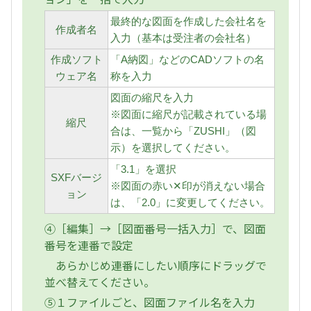
最終的な図面を作成した会社名を
作成者名
入力（基本は受注者の会社名）
作成ソフト
「A納図」などのCADソフトの名
ウェア名
称を入力
図面の縮尺を入力
※図面に縮尺が記載されている場
縮尺
合は、一覧から「ZUSHI」（図
示）を選択してください。
「3.1」を選択
SXFバージ
※図面の赤い✕印が消えない場合
ョン
は、「2.0」に変更してください。
④［編集］→［図面番号一括入力］で、図面
番号を連番で設定
あらかじめ連番にしたい順序にドラッグで
並べ替えてください。
⑤１ファイルごと、図面ファイル名を入力