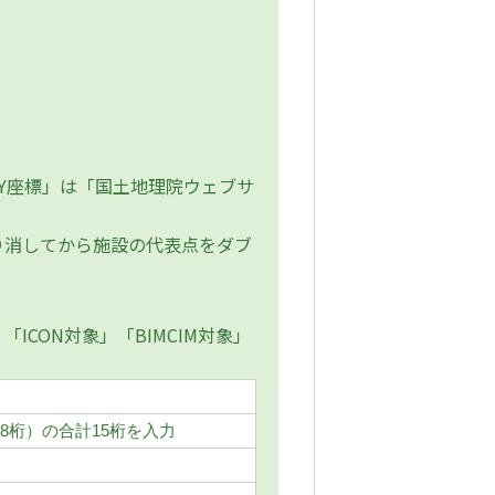
Y座標」は「国土地理院ウェブサ
消してから施設の代表点をダブ
CON対象」「BIMCIM対象」
8桁）の合計15桁を入力