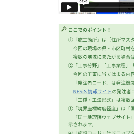
ここでのポイント！
①「施工箇所」は［住所マス
今回の現場の県・市区町村を
複数の地域にまたがる場合は
②「工事分野」「工事業種」「
今回の工事に当てはまる内容
「発注者コード」は発注機関
NESiS 情報サイト
の発注者
「工種・工法形式」は複数回
③「境界座標緯度経度」は「
「国土地理院ウェブサイト」
示されます。
④「施設コード」はドロップ