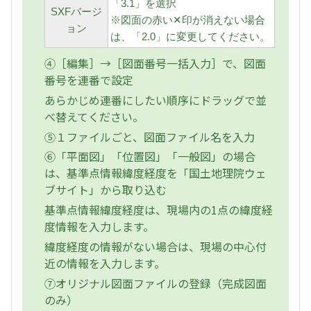
「3.1」を選択
SXFバージ
※図面の赤い✕印が消えない場合
ョン
は、「2.0」に変更してください。
④［編集］→［図面番号一括入力］で、図面
番号を連番で設定
あらかじめ連番にしたい順序にドラッグで並
べ替えてください。
⑤１ファイルごと、図面ファイル名を入力
⑥「平面図」「位置図」「一般図」の場合
は、基準点情報緯度経度を「国土地理院ウェ
ブサイト」から取り込む
基準点情報緯度経度は、現場内の1点の緯度経
度情報を入力します。
緯度経度の情報がない場合は、現場の中心付
近の情報を入力します。
⑦オリジナル図面ファイルの登録（完成図面
のみ）