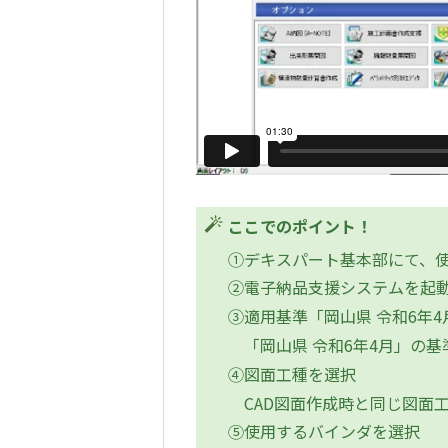
ここでのポイント！
①デキスパート基本部にて、
②電子納品支援システムを起
③適用基準「岡山県 令和6年
「岡山県 令和6年4月」の
④図面工種を選択
CAD図面作成時と同じ図面
⑤使用するバインダを選択