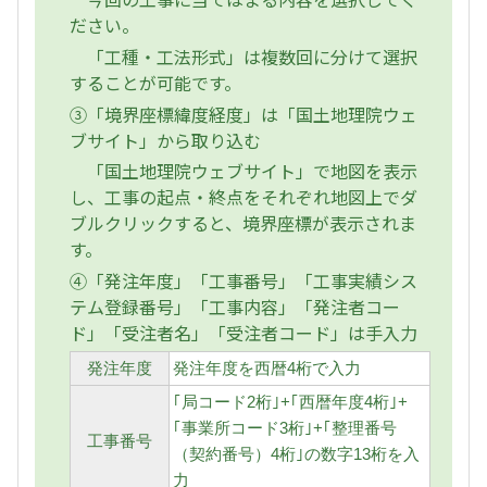
ださい。
「工種・工法形式」は複数回に分けて選択
することが可能です。
③「境界座標緯度経度」は「国土地理院ウェ
ブサイト」から取り込む
「国土地理院ウェブサイト」で地図を表示
し、工事の起点・終点をそれぞれ地図上でダ
ブルクリックすると、境界座標が表示されま
す。
④「発注年度」「工事番号」「工事実績シス
テム登録番号」「工事内容」「発注者コー
ド」「受注者名」「受注者コード」は手入力
発注年度
発注年度を西暦4桁で入力
｢局コード2桁｣+｢西暦年度4桁｣+
｢事業所コード3桁｣+｢整理番号
工事番号
（契約番号）4桁｣の数字13桁を入
力