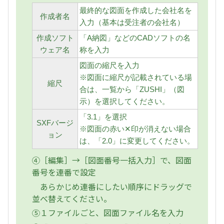
最終的な図面を作成した会社名を
作成者名
入力（基本は受注者の会社名）
作成ソフト
「A納図」などのCADソフトの名
ウェア名
称を入力
図面の縮尺を入力
※図面に縮尺が記載されている場
縮尺
合は、一覧から「ZUSHI」（図
示）を選択してください。
「3.1」を選択
SXFバージ
※図面の赤い✕印が消えない場合
ョン
は、「2.0」に変更してください。
④［編集］→［図面番号一括入力］で、図面
番号を連番で設定
あらかじめ連番にしたい順序にドラッグで
並べ替えてください。
⑤１ファイルごと、図面ファイル名を入力