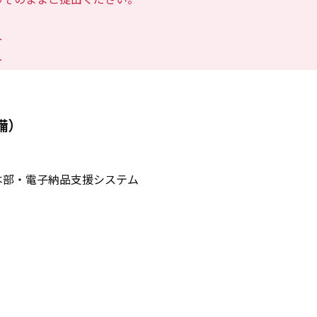
ー
ー
備）
本部・電子納品支援システム