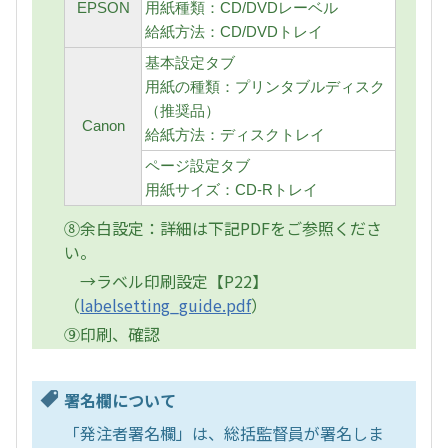
EPSON
用紙種類：CD/DVDレーベル
給紙方法：CD/DVDトレイ
基本設定タブ
用紙の種類：プリンタブルディスク
（推奨品）
Canon
給紙方法：ディスクトレイ
ページ設定タブ
用紙サイズ：CD-Rトレイ
⑧余白設定：詳細は下記PDFをご参照くださ
い。
→ラベル印刷設定【P22】
（
labelsetting_guide.pdf
）
⑨印刷、確認
署名欄について
「発注者署名欄」は、総括監督員が署名しま