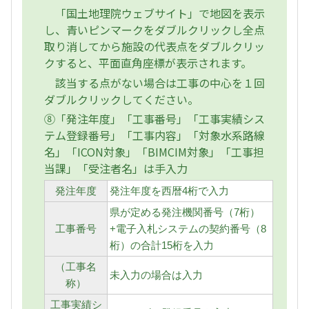
「国土地理院ウェブサイト」で地図を表示
し、青いピンマークをダブルクリックし全点
取り消してから施設の代表点をダブルクリッ
クすると、平面直角座標が表示されます。
該当する点がない場合は工事の中心を１回
ダブルクリックしてください。
⑧「発注年度」「工事番号」「工事実績シス
テム登録番号」「工事内容」「対象水系路線
名」「ICON対象」「BIMCIM対象」「工事担
当課」「受注者名」は手入力
発注年度
発注年度を西暦4桁で入力
県が定める発注機関番号（7桁）
工事番号
+電子入札システムの契約番号（8
桁）の合計15桁を入力
（工事名
未入力の場合は入力
称）
工事実績シ