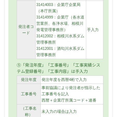
31414003：企業庁企業局
（本庁所属）
31414999：企業庁（各水道
営業所、各浄水場、相模川
発注者コ
発電管理事務所）
手入力
ード
31412002：相模川水系ダム
管理事務所
31412001：酒匂川水系ダム
管理事務所
⑤「発注年度」「工事番号」「工事実績シス
テム登録番号」「工事内容」は手入力
発注年度
発注年度を西暦4桁で入力
事前協議により発注者が指示した
工事番号
工事番号を記入
西暦＋企業庁所属コード＋連番
（工事名
未入力の場合は入力
称）