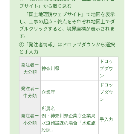
ブサイト」から取り込む
「国土地理院ウェブサイト」で地図を表示
し、工事の起点・終点をそれぞれ地図上でダ
ブルクリックすると、境界座標が表示されま
す。
④「発注者情報」はドロップダウンから選択
と手入力
ドロッ
発注者ー
神奈川県
プダウ
大分類
ン
ドロッ
発注者ー
企業庁
プダウ
中分類
ン
所属名
発注者ー
例：神奈川県企業庁企業局
手入力
小分類
水道施設課の場合「水道施
設課」