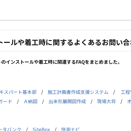
トールや着工時に関するよくあるお問い合
のインストールや着工時に関連するFAQをまとめました。
キスパート基本部
/
施工計画書作成支援システム
/
工程
ガード
/
Ａ納図
/
出来形展開図作成
/
現場大将
/
ータバンク
/
SiteBox
/
快測ナビ