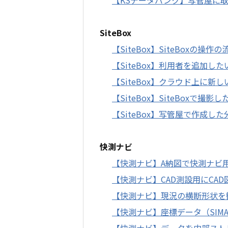
SiteBox
【SiteBox】SiteBoxの操
【SiteBox】利用者を追加した
【SiteBox】クラウド上に新
【SiteBox】SiteBoxで
【SiteBox】写管屋で作成
快測ナビ
【快測ナビ】A納図で快測ナビ
【快測ナビ】CAD測設用にCA
【快測ナビ】現況の横断形状を
【快測ナビ】座標データ（SIM
【快測ナビ】データを内部ストレー